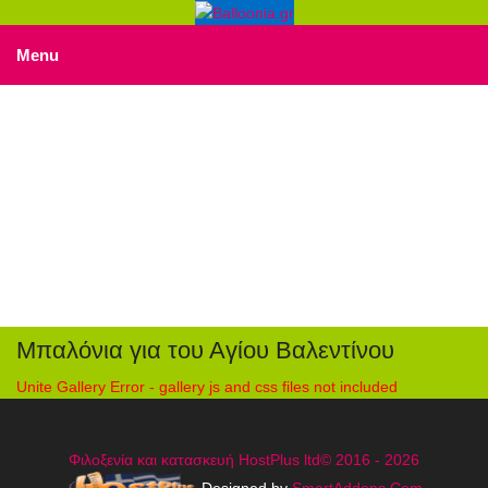
Menu
Άγιος Βαλεντίνος
Βρίσκεστε εδώ:
Αρχή
Φωτογραφίες
Άγιος Βαλεντίνος
Μπαλόνια για του Αγίου Βαλεντίνου
Unite Gallery Error - gallery js and css files not included
Φιλοξενία και κατασκευή HostPlus ltd© 2016 - 2026