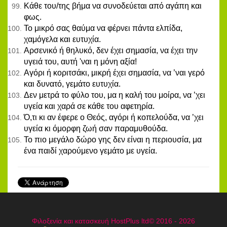
Κάθε του/της βήμα να συνοδεύεται από αγάπη και
φως.
Το μικρό σας θαύμα να φέρνει πάντα ελπίδα,
χαμόγελα και ευτυχία.
Αρσενικό ή θηλυκό, δεν έχει σημασία, να έχει την
υγειά του, αυτή 'ναι η μόνη αξία!
Αγόρι ή κοριτσάκι, μικρή έχει σημασία, να ’ναι γερό
και δυνατό, γεμάτο ευτυχία.
Δεν μετρά το φύλο του, μα η καλή του μοίρα, να ’χει
υγεία και χαρά σε κάθε του αφετηρία.
Ό,τι κι αν έφερε ο Θεός, αγόρι ή κοπελούδα, να ’χει
υγεία κι όμορφη ζωή σαν παραμυθούδα.
Το πιο μεγάλο δώρο γης δεν είναι η περιουσία, μα
ένα παιδί χαρούμενο γεμάτο με υγεία.
Φιλοξενία και κατασκευή HostPlus ltd© 2016 - 2026