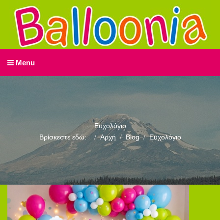
Menu
Ευχολόγιο
Βρίσκεστε εδώ:
Αρχή
Blog
Ευχολόγιο